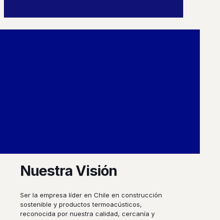
0
Nuestra Misión
Ofrecer soluciones constructivas innovadoras
y sostenibles que integren productos
termoacústicos de alta calidad, con un
enfoque en seguridad, eficiencia energética y
bienestar familiar. Con compromiso y
profesionalismo, acompañamos a nuestros
clientes desde la idea inicial hasta la
construcción de su hogar ideal, priorizando la
calidad y el impacto positivo en el medio
ambiente.
Nuestra Visión
Ser la empresa líder en Chile en construcción
sostenible y productos termoacústicos,
reconocida por nuestra calidad, cercanía y