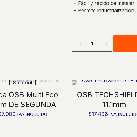
– Fácil y rápido de instalar.
– Permite industrialización.
OSB
APA
PROTEC
LP
11,1mm
cantidad
Sold out
ca OSB Multi Eco
OSB TECHSHIEL
m DE SEGUNDA
11,1mm
$
7.000
$
17.498
IVA INCLUIDO
IVA INCLUI