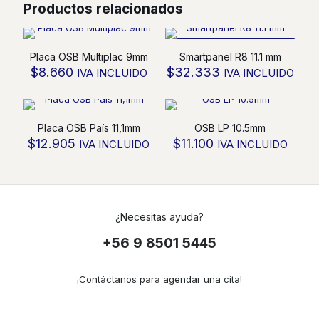
Productos relacionados
18,1MM
cantidad
SOLO VENTA DESDE 50
Placa OSB Multiplac 9mm
Smartpanel R8 11.1 mm
UNID
$
8.660
$
32.333
IVA INCLUIDO
IVA INCLUIDO
Placa OSB País 11,1mm
OSB LP 10.5mm
$
12.905
$
11.100
IVA INCLUIDO
IVA INCLUIDO
¿Necesitas ayuda?
+56 9 8501 5445
¡Contáctanos para agendar una cita!