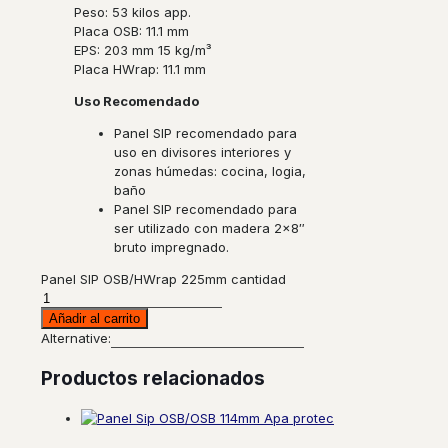
Peso:
53 kilos app.
Placa OSB:
11.1 mm
EPS:
203 mm 15 kg/m³
Placa HWrap
:
11.1 mm
Uso Recomendado
Panel SIP
recomendado
para
uso en divisores interiores y
zonas húmedas: cocina, logia,
baño
Panel SIP
recomendado
para
ser utilizado con madera 2×8″
bruto impregnado.
Panel SIP OSB/HWrap 225mm cantidad
Añadir al carrito
Alternative:
Productos relacionados