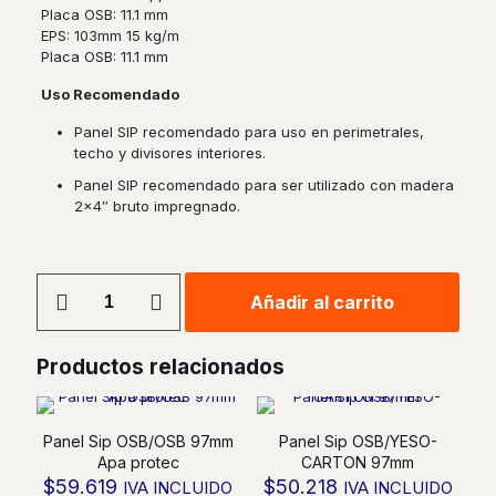
Placa OSB:
11.1 mm
EPS:
103mm 15 kg/m
Placa OSB:
11.1 mm
Uso Recomendado
Panel SIP
recomendado
para uso en perimetrales,
techo y
divisores interiores.
Panel SIP
recomendado
para ser utilizado con madera
2×4″ bruto impregnado.
Panel
Añadir al carrito
Sip
OSB/OSB
125mm
Productos relacionados
País
cantidad
Panel Sip OSB/OSB 97mm
Panel Sip OSB/YESO-
Apa protec
CARTON 97mm
$
59.619
$
50.218
IVA INCLUIDO
IVA INCLUIDO