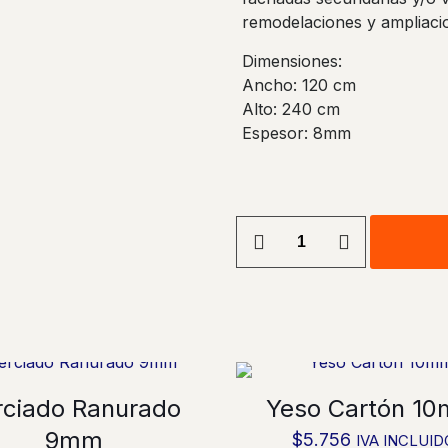
remodelaciones y ampliaci
Dimensiones:
Ancho: 120 cm
Alto: 240 cm
Espesor: 8mm
Plancha
Internit
Lisa
8mm
cantidad
rciado Ranurado
Yeso Cartón 1
9mm
$
5.756
IVA INCLUID