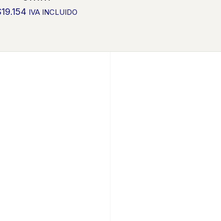
$
19.154
IVA INCLUIDO