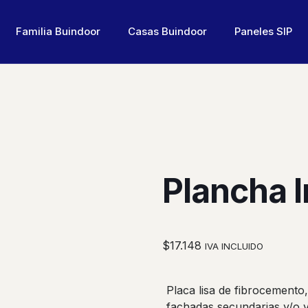
Familia Buindoor
Casas Buindoor
Paneles SIP
Plancha I
$
17.148
IVA INCLUIDO
Placa lisa de fibrocement
fachadas secundarias y/o 