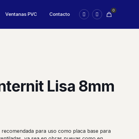
0
Ventanas PVC
Contacto
nternit Lisa 8mm
o, recomendada para uso como placa base para
ventiladas, ya sea en obras nuevas como en