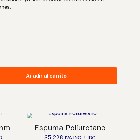
ones.
Añadir al carrito
0mm
Espuma Poliuretano
$
5.228
O
IVA INCLUIDO