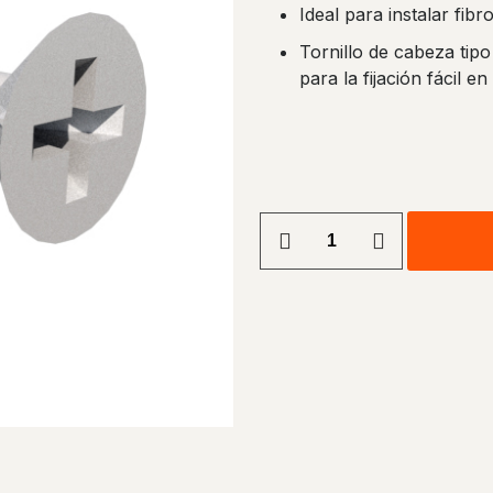
Ideal para instalar fi
Tornillo de cabeza tipo
para la fijación fácil 
TORNILLO
6X1
Alternative:
5/8"
cantidad