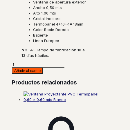
Ventana de apertura exterior
Ancho 0,50 mts
Alto 1,00 mts
Cristal Incoloro
Termopanel 4+10+4= 18mm
Color Roble Dorado
Batiente
Línea Europea
NOTA
: Tiempo de fabricación 10 a
13 días hábiles.
Ventana
Batiente
Añadir al carrito
PVC
Termopanel
Productos relacionados
0,50
x
1,00
mts
Roble
cantidad