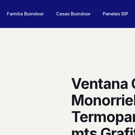
Familia Buindoor
Casas Buindoor
Paneles SIP
Ventana 
Monorrie
Termopan
mts Grafi