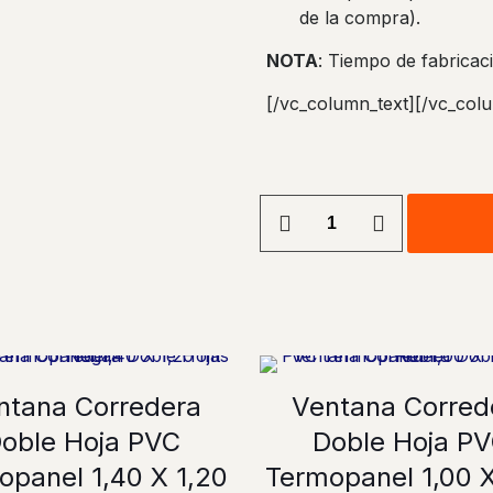
de la compra).
NOTA
: Tiempo de fabricaci
[/vc_column_text][/vc_col
Ventana
Corredera
Monorriel
PVC
Termopanel
1,50
X
1,50
ntana Corredera
Ventana Corred
mts
oble Hoja PVC
Doble Hoja P
Grafito
cantidad
opanel 1,40 X 1,20
Termopanel 1,00 X