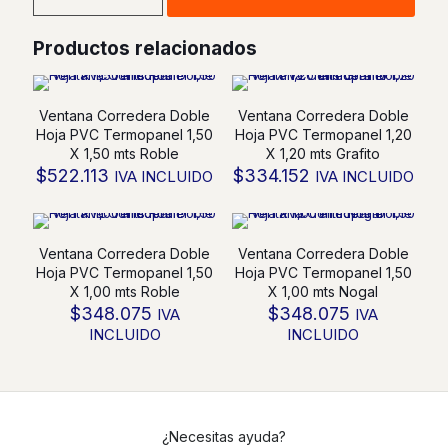
Monorriel
PVC
Productos relacionados
Termopanel
1,50
X
1,50
Ventana Corredera Doble
Ventana Corredera Doble
mts
Hoja PVC Termopanel 1,50
Hoja PVC Termopanel 1,20
Nogal
X 1,50 mts Roble
X 1,20 mts Grafito
cantidad
$
522.113
$
334.152
IVA INCLUIDO
IVA INCLUIDO
Ventana Corredera Doble
Ventana Corredera Doble
Hoja PVC Termopanel 1,50
Hoja PVC Termopanel 1,50
X 1,00 mts Roble
X 1,00 mts Nogal
$
348.075
$
348.075
IVA
IVA
INCLUIDO
INCLUIDO
¿Necesitas ayuda?