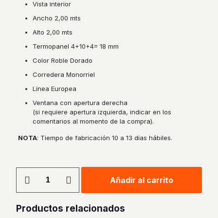
Vista interior
Ancho 2,00 mts
Alto 2,00 mts
Termopanel 4+10+4= 18 mm
Color Roble Dorado
Corredera Monorriel
Línea Europea
Ventana con apertura derecha
(si requiere apertura izquierda, indicar en los
comentarios al momento de la compra).
NOTA
: Tiempo de fabricación 10 a 13 días hábiles.
Ventana
Añadir al carrito
Corredera
Monorriel
PVC
Productos relacionados
Termopanel
2,00