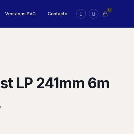
0
Ventanas PVC
Contacto
oist LP 241mm 6m
O