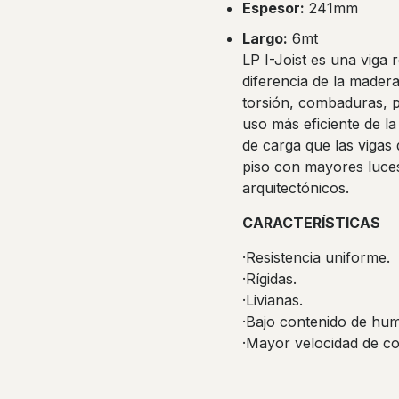
$56.767.
$52.448.
Espesor:
241mm
Largo:
6mt
LP I-Joist es una viga 
diferencia de la mader
torsión, combaduras, 
uso más eficiente de l
de carga que las vigas
piso con mayores luces
arquitectónicos.
CARACTERÍSTICAS
·Resistencia uniforme.
·Rígidas.
·Livianas.
·Bajo contenido de hu
·Mayor velocidad de co