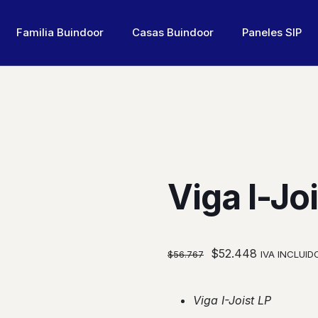
Familia Buindoor
Casas Buindoor
Paneles SIP
Viga I-J
El
El
$
52.448
IVA INCLUID
$
56.767
precio
precio
original
actual
Viga I-Joist LP
era:
es: