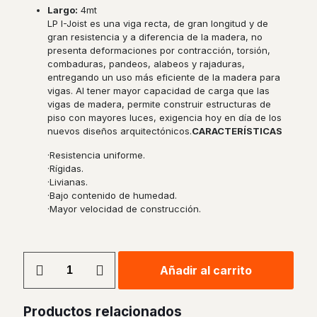
Largo:
4mt
LP I-Joist es una viga recta, de gran longitud y de
gran resistencia y a diferencia de la madera, no
presenta deformaciones por contracción, torsión,
combaduras, pandeos, alabeos y rajaduras,
entregando un uso más eficiente de la madera para
vigas. Al tener mayor capacidad de carga que las
vigas de madera, permite construir estructuras de
piso con mayores luces, exigencia hoy en día de los
nuevos diseños arquitectónicos.
CARACTERÍSTICAS
·Resistencia uniforme.
·Rígidas.
·Livianas.
·Bajo contenido de humedad.
·Mayor velocidad de construcción.
Viga
Añadir al carrito
I-
Joist
LP
Productos relacionados
301mm