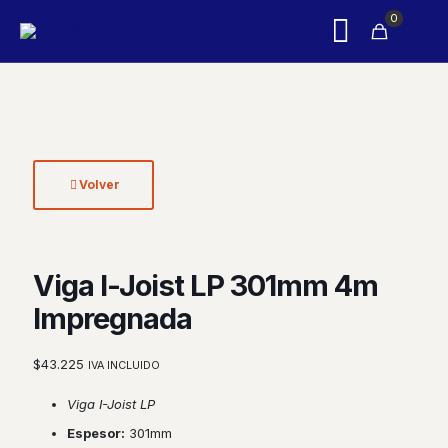
0
Volver
Viga I-Joist LP 301mm 4m
Impregnada
$
43.225
IVA INCLUIDO
Viga I-Joist LP
Espesor:
301mm