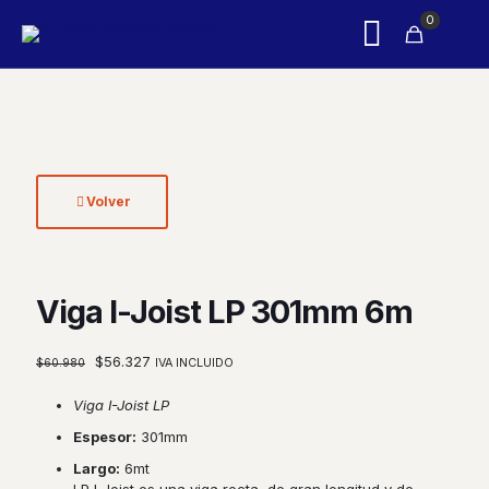
0
Volver
Viga I-Joist LP 301mm 6m
El
El
$
56.327
$
60.980
IVA INCLUIDO
precio
precio
original
actual
Viga I-Joist LP
era:
es:
Espesor:
301mm
$60.980.
$56.327.
Largo:
6mt