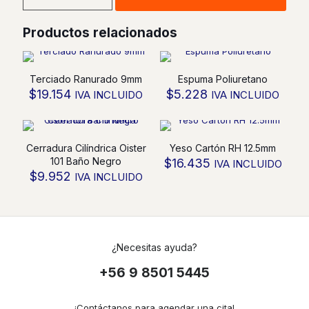
Oister
101
Productos relacionados
Dormitorio
Negro
cantidad
Terciado Ranurado 9mm
Espuma Poliuretano
$
19.154
$
5.228
IVA INCLUIDO
IVA INCLUIDO
Cerradura Cilíndrica Oister
Yeso Cartón RH 12.5mm
101 Baño Negro
$
16.435
IVA INCLUIDO
$
9.952
IVA INCLUIDO
¿Necesitas ayuda?
+56 9 8501 5445
¡Contáctanos para agendar una cita!