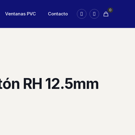
0
Ventanas PVC
Contacto
tón RH 12.5mm