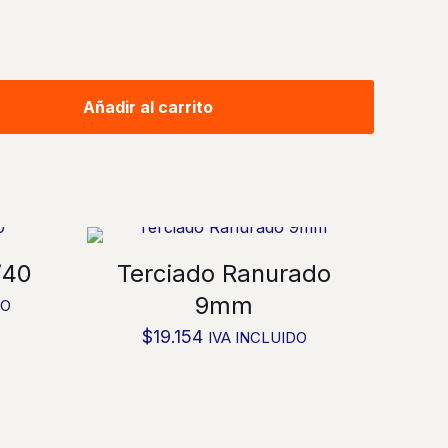
Añadir al carrito
/40
Terciado Ranurado
9mm
DO
$
19.154
IVA INCLUIDO