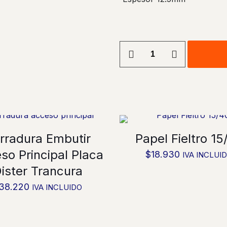
Yeso
Cartón
RH
12.5mm
cantidad
rradura Embutir
Papel Fieltro 15
so Principal Placa
$
18.930
IVA INCLUI
ister Trancura
38.220
IVA INCLUIDO