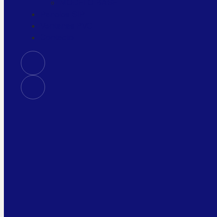
MODELO BASE
Paneles SIP
Ventanas PVC
Contacto