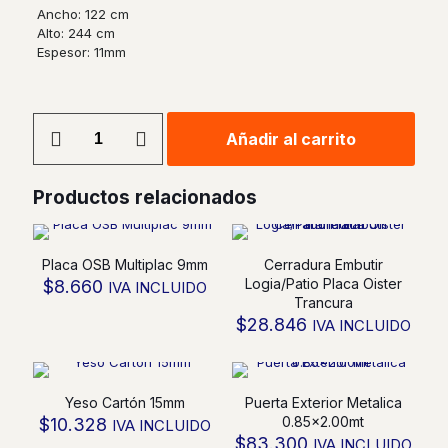
Ancho: 122 cm
Alto: 244 cm
Espesor: 11mm
Placa
Añadir al carrito
OSB
Multiplac
11mm
Productos relacionados
cantidad
Placa OSB Multiplac 9mm
Cerradura Embutir
Logia/Patio Placa Oister
$
8.660
IVA INCLUIDO
Trancura
$
28.846
IVA INCLUIDO
Yeso Cartón 15mm
Puerta Exterior Metalica
0.85×2.00mt
$
10.328
IVA INCLUIDO
$
83.300
IVA INCLUIDO