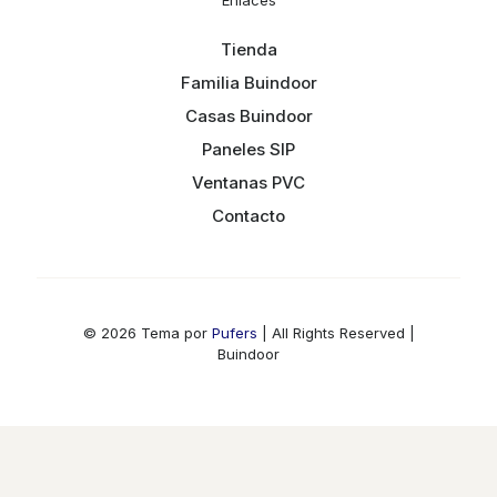
Enlaces
Tienda
Familia Buindoor
Casas Buindoor
Paneles SIP
Ventanas PVC
Contacto
© 2026 Tema por
Pufers
| All Rights Reserved |
Buindoor
Cuéntanos, qué producto te interesó?
Hola!