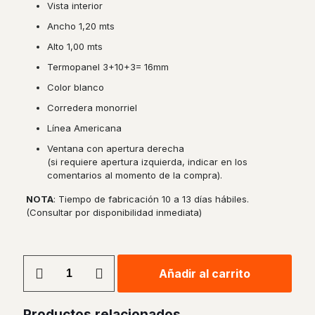
Vista interior
Ancho 1,20 mts
Alto 1,00 mts
Termopanel 3+10+3= 16mm
Color blanco
Corredera monorriel
Línea Americana
Ventana con apertura derecha
(si requiere apertura izquierda, indicar en los
comentarios al momento de la compra).
NOTA
: Tiempo de fabricación 10 a 13 días hábiles.
(Consultar por disponibilidad inmediata)
Ventana
Añadir al carrito
Corredera
Monorriel
PVC
Productos relacionados
Americano