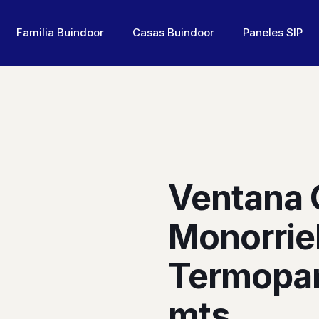
Familia Buindoor
Casas Buindoor
Paneles SIP
Ventana 
Monorrie
Termopan
mts