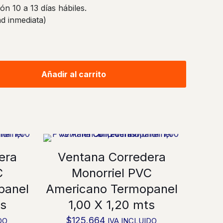
ón 10 a 13 días hábiles.
ad inmediata)
Añadir al carrito
era
Ventana Corredera
C
Monorriel PVC
panel
Americano Termopanel
ts
1,00 X 1,20 mts
$
125.664
DO
IVA INCLUIDO