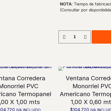
NOTA
: Tiempo de fabricaci
(Consultar por disponibilid
Ventana
Corredera
Monorriel
PVC
Americano
Termopanel
1,20
X
ntana Corredera
Ventana Corred
1,20
Monorriel PVC
Monorriel PV
mts
cantidad
icano Termopanel
Americano Termo
,00 X 1,00 mts
1,00 X 0,60 m
104.720
$
104.720
IVA INCLUIDO
IVA INCLUI