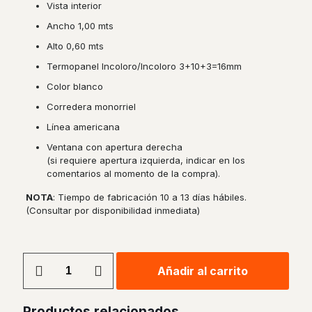
Vista interior
Ancho 1,00 mts
Alto 0,60 mts
Termopanel Incoloro/Incoloro 3+10+3=16mm
Color blanco
Corredera monorriel
Línea americana
Ventana con apertura derecha
(si requiere apertura izquierda, indicar en los
comentarios al momento de la compra).
NOTA
: Tiempo de fabricación 10 a 13 días hábiles.
(Consultar por disponibilidad inmediata)
Ventana
Añadir al carrito
Corredera
Monorriel
PVC
Productos relacionados
Americano