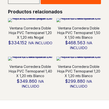
Monorriel
PVC
Productos relacionados
Termopanel
1,20
X
1,20
Ventana Corredera Doble
Ventana Corredera Doble
mts
Hoja PVC Termopanel 1,20
Hoja PVC Termopanel 1,50
Nogal
X 1,20 mts Nogal
X 1,50 mts Blanco
cantidad
$
334.152
$
468.563
IVA INCLUIDO
IVA
INCLUIDO
Ventana Corredera Doble
Ventana Corredera Doble
Hoja PVC Termopanel 1,40
Hoja PVC Termopanel 1,20
X 1,20 mts Blanco
X 1,20 mts Blanco
$
349.860
$
299.880
IVA
IVA
INCLUIDO
INCLUIDO