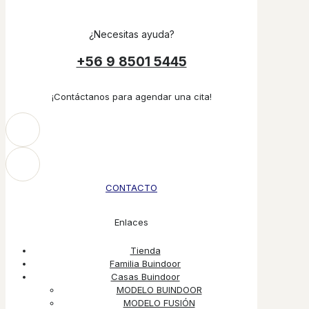
¿Necesitas ayuda?
+56 9 8501 5445
¡Contáctanos para agendar una cita!
CONTACTO
Enlaces
Tienda
Familia Buindoor
Casas Buindoor
MODELO BUINDOOR
MODELO FUSIÓN