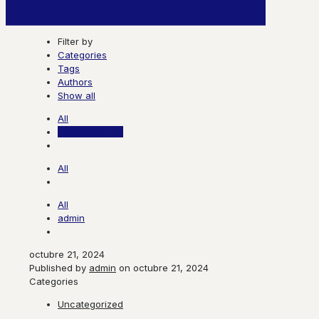
0
Filter by
Categories
Tags
Authors
Show all
All
Uncategorized
All
All
admin
octubre 21, 2024
Published by
admin
on
octubre 21, 2024
Categories
Uncategorized