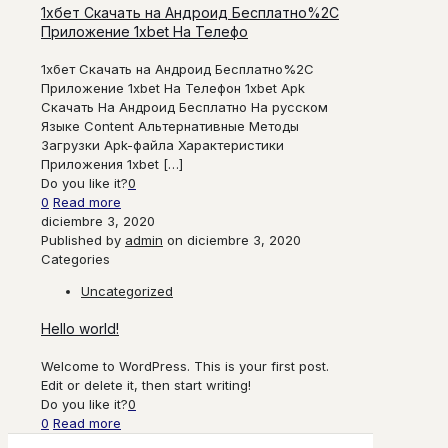
1хбет Скачать на Андроид Бесплатно%2C
Приложение 1xbet На Телефо
1хбет Скачать на Андроид Бесплатно%2C
Приложение 1xbet На Телефон 1xbet Apk
Скачать На Андроид Бесплатно На русском
Языке Content Альтернативные Методы
Загрузки Apk-файла Характеристики
Приложения 1xbet
[…]
Do you like it?
0
0
Read more
diciembre 3, 2020
Published by
admin
on
diciembre 3, 2020
Categories
Uncategorized
Hello world!
Welcome to WordPress. This is your first post.
Edit or delete it, then start writing!
Do you like it?
0
0
Read more