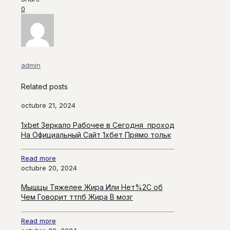
0
admin
Related posts
octubre 21, 2024
1xbet Зеркало Рабочее в Сегодня ️ проход
На Официальный Сайт 1хбет Прямо тольк
Read more
octubre 20, 2024
Мышцы Тяжелее Жира Или Нет%2C об
Чем Говорит ттпб Жира В мозг
Read more