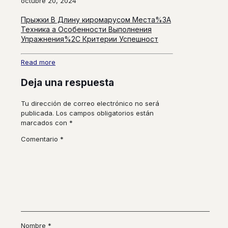
octubre 20, 2024
Прыжки В Длину киромарусом Места%3A
Техника а Особенности Выполнения
Упражнения%2C Критерии Успешност
Read more
Deja una respuesta
Tu dirección de correo electrónico no será
publicada.
Los campos obligatorios están
marcados con
*
Comentario
*
Nombre
*