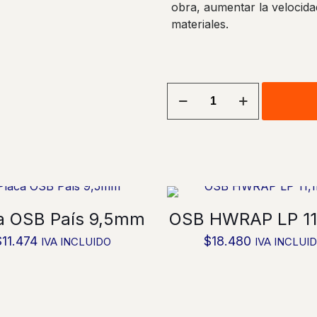
obra, aumentar la velocidad
materiales.
OSB
TECHSHIELD
Alternative:
LP
15,1
mm
cantidad
a OSB País 9,5mm
OSB HWRAP LP 1
$
11.474
$
18.480
IVA INCLUIDO
IVA INCLUI