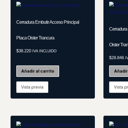
Cerradura Embutir Acceso Principal
Cerradura 
Placa Oister Trancura
Oister Tra
$
38.220
IVA INCLUIDO
$
28.846
I
Añadir al carrito
Añadir 
Vista previa
Vista p