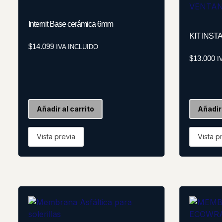
Internit Base cerámica 6mm
KIT INS
$
14.099
IVA INCLUIDO
$
13.000
I
Añadir al carrito
Añadir 
Vista previa
Vista p