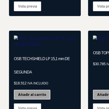
Vista previa
Vista p
OSB TOP
OSB TECHSHIELD LP 15,1 mm DE
$
30.785
I
SEGUNDA
$
18.912
IVA INCLUIDO
Añadir al carrito
Añadir 
Vista previa
Vista p