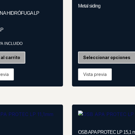
Metal siding
A HIDRÓFUGA LP
P
VA INCLUIDO
al carrito
Seleccionar opciones
revia
Vista previa
OSB APA PROTEC LP 15,1 