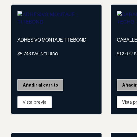
ADHESIVO MONTAJE TITEBOND
CABALLE
$
5.743
$
12.072
IVA INCLUIDO
I
Añadir al carrito
Añadir 
Vista previa
Vista p