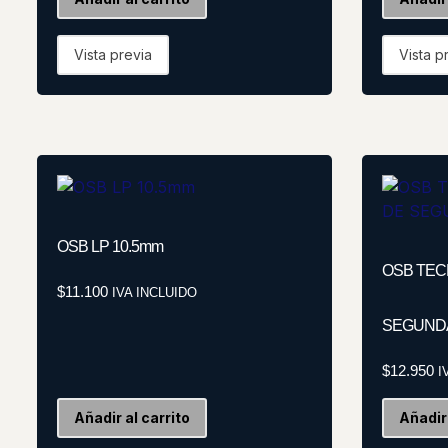
Vista previa
Vista p
OSB LP 10.5mm
OSB TECH
$
11.100
IVA INCLUIDO
SEGUND
$
12.950
I
Añadir al carrito
Añadir 