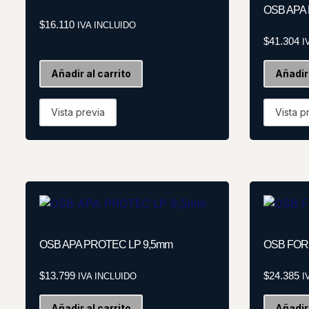
OSB APA 
$
16.110
IVA INCLUIDO
$
41.304
I
Añadir al carrito
Añadir 
Vista previa
Vista p
OSB APA PROTEC LP 9,5mm
OSB FOR
$
13.799
$
24.385
IVA INCLUIDO
I
Añadir al carrito
Añadir 