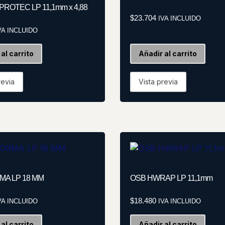
PROTEC LP 11,1mm x 4,88
$
23.704
IVA INCLUIDO
VA INCLUIDO
al carrito
Añadir al carrito
revia
Vista previa
MA LP 18 MM
OSB HWRAP LP 11,1mm
$
18.480
VA INCLUIDO
IVA INCLUIDO
al carrito
Añadir al carrito