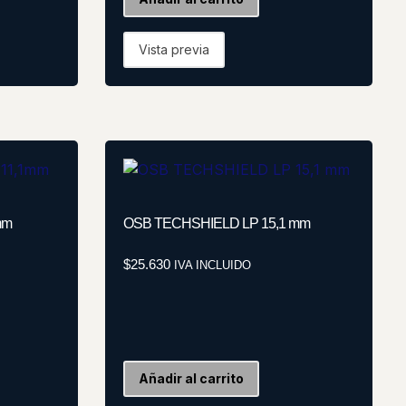
Vista previa
mm
OSB TECHSHIELD LP 15,1 mm
$
25.630
IVA INCLUIDO
Añadir al carrito