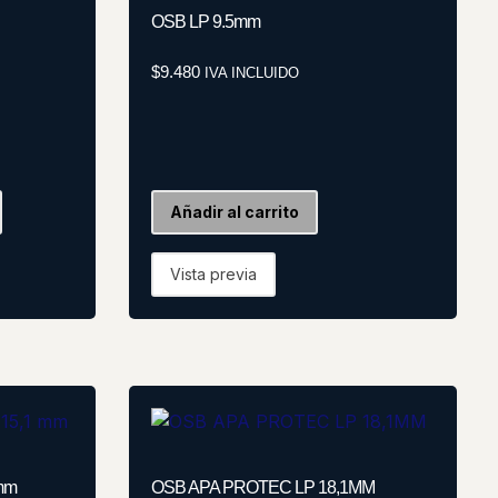
OSB LP 9.5mm
$
9.480
IVA INCLUIDO
Añadir al carrito
Vista previa
mm
OSB APA PROTEC LP 18,1MM