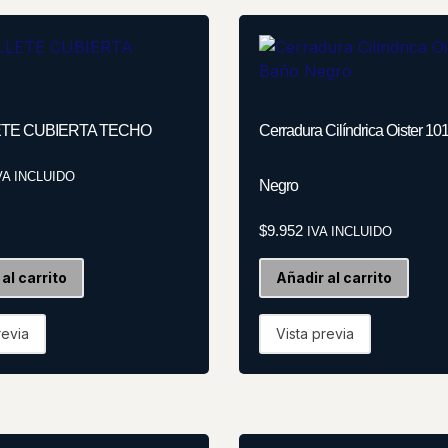
TE CUBIERTA TECHO
Cerradura Cilíndrica Oister 1
VA INCLUIDO
Negro
$
9.952
IVA INCLUIDO
al carrito
Añadir al carrito
revia
Vista previa