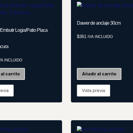
Dawer de anclaje 30cm
Embutir Logia/Patio Placa
$
361
IVA INCLUIDO
ncura
VA INCLUIDO
al carrito
Añadir al carrito
revia
Vista previa