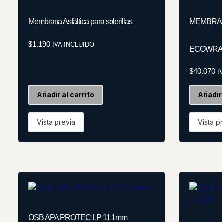
Membrana Asfáltica para solerillas
MEMBRAN
$
1.190
IVA INCLUIDO
ECOWRA
$
40.070
I
Añadir al carrito
Añadir 
Vista previa
Vista p
OSB APA PROTEC LP 11,1mm